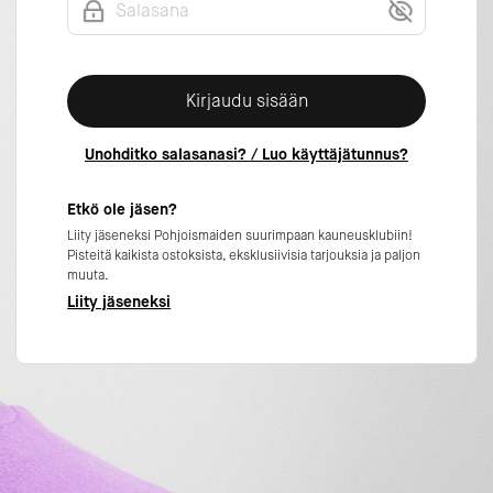
Kirjaudu sisään
Unohditko salasanasi? / Luo käyttäjätunnus?
Etkö ole jäsen?
Liity jäseneksi Pohjoismaiden suurimpaan kauneusklubiin!
Pisteitä kaikista ostoksista, eksklusiivisia tarjouksia ja paljon
muuta.
Liity jäseneksi