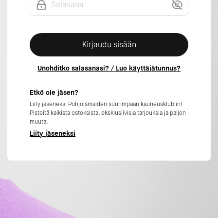
Kirjaudu sisään
Unohditko salasanasi? / Luo käyttäjätunnus?
Etkö ole jäsen?
Liity jäseneksi Pohjoismaiden suurimpaan kauneusklubiin!
Pisteitä kaikista ostoksista, eksklusiivisia tarjouksia ja paljon
muuta.
Liity jäseneksi